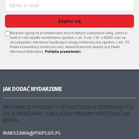
Zapisz się
Wyrażam zgodę na przetwarzanie moich danych osobowych (imię, adres e-
mail) w celu wysyłki newslettera zgodnie z art. 6 ust. 1 lit. a RODO oraz na
otrzymywanie informacji handlowych drogą elektroniczną zgodnie z art. 172
Prawa komunikacji elektronicznej. Administratorem danych jest Punkt
Informacji Kulturalnej.
Polityka prywatności
.
JAK DODAĆ WYDARZENIE
INFORMACJE PRASOWE O WYDARZENIACH ODBYWAJĄCYCH
SIĘ W WARSZAWIE I OKOLICACH PROSIMY PRZESYŁAĆ NA
ADRES:
WARSZAWA@PIKPLUS.PL