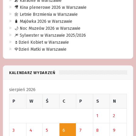
🎤 Karaoke w Warszawie
🎥 Kina plenerowe 2026 w Warszawie
🌼 Letnie Brzmienia w Warszawie
🧳 Majówka 2026 w Warszawie
🌙 Noc Muzeów 2026 w Warszawie
🎆 Sylwester w Warszawie 2025/2026
🌷Dzień Kobiet w Warszawie
🌹Dzień Matki w Warszawie
KALENDARZ WYDARZEŃ
sierpień 2026
P
W
Ś
C
P
S
N
1
2
3
4
5
6
7
8
9