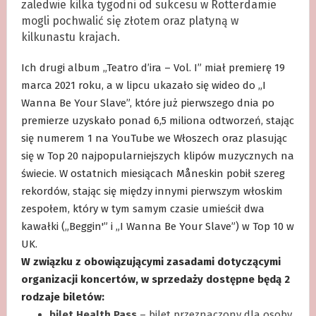
zaledwie kilka tygodni od sukcesu w Rotterdamie
mogli pochwalić się złotem oraz platyną w
kilkunastu krajach.
Ich drugi album „Teatro d’ira – Vol. I” miał premierę 19
marca 2021 roku, a w lipcu ukazało się wideo do „I
Wanna Be Your Slave”, które już pierwszego dnia po
premierze uzyskało ponad 6,5 miliona odtworzeń, stając
się numerem 1 na YouTube we Włoszech oraz plasując
się w Top 20 najpopularniejszych klipów muzycznych na
świecie. W ostatnich miesiącach Måneskin pobił szereg
rekordów, stając się między innymi pierwszym włoskim
zespołem, który w tym samym czasie umieścił dwa
kawałki („Beggin'” i „I Wanna Be Your Slave”) w Top 10 w
UK.
W związku z obowiązującymi zasadami dotyczącymi
organizacji koncertów, w sprzedaży dostępne będą 2
rodzaje biletów:
bilet Health Pass
– bilet przeznaczony dla osoby,