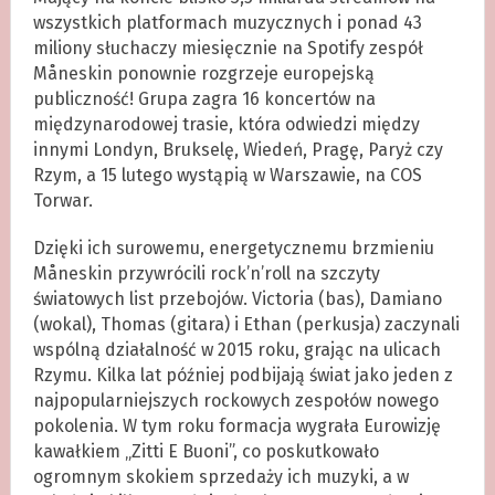
wszystkich platformach muzycznych i ponad 43
miliony słuchaczy miesięcznie na Spotify zespół
Måneskin ponownie rozgrzeje europejską
publiczność! Grupa zagra 16 koncertów na
międzynarodowej trasie, która odwiedzi między
innymi Londyn, Brukselę, Wiedeń, Pragę, Paryż czy
Rzym, a 15 lutego wystąpią w Warszawie, na COS
Torwar.
Dzięki ich surowemu, energetycznemu brzmieniu
Måneskin przywrócili rock’n’roll na szczyty
światowych list przebojów. Victoria (bas), Damiano
(wokal), Thomas (gitara) i Ethan (perkusja) zaczynali
wspólną działalność w 2015 roku, grając na ulicach
Rzymu. Kilka lat później podbijają świat jako jeden z
najpopularniejszych rockowych zespołów nowego
pokolenia. W tym roku formacja wygrała Eurowizję
kawałkiem „Zitti E Buoni”, co poskutkowało
ogromnym skokiem sprzedaży ich muzyki, a w