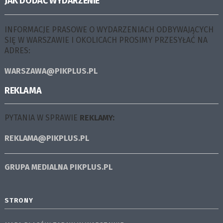
JAK DODAĆ WYDARZENIE
INFORMACJE PRASOWE O WYDARZENIACH ODBYWAJĄCYCH
SIĘ W WARSZAWIE I OKOLICACH PROSIMY PRZESYŁAĆ NA
ADRES:
WARSZAWA@PIKPLUS.PL
REKLAMA
PYTANIA W SPRAWIE
REKLAMY:
REKLAMA@PIKPLUS.PL
GRUPA MEDIALNA
PIKPLUS.PL
STRONY