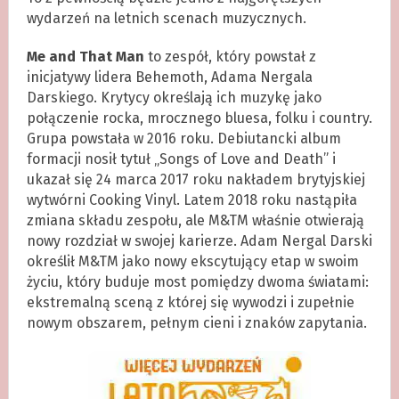
wydarzeń na letnich scenach muzycznych.
Me and That Man
to zespół, który powstał z
inicjatywy lidera Behemoth, Adama Nergala
Darskiego. Krytycy określają ich muzykę jako
połączenie rocka, mrocznego bluesa, folku i country.
Grupa powstała w 2016 roku. Debiutancki album
formacji nosił tytuł „Songs of Love and Death” i
ukazał się 24 marca 2017 roku nakładem brytyjskiej
wytwórni Cooking Vinyl. Latem 2018 roku nastąpiła
zmiana składu zespołu, ale M&TM właśnie otwierają
nowy rozdział w swojej karierze. Adam Nergal Darski
określił M&TM jako nowy ekscytujący etap w swoim
życiu, który buduje most pomiędzy dwoma światami:
ekstremalną sceną z której się wywodzi i zupełnie
nowym obszarem, pełnym cieni i znaków zapytania.