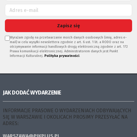
Zapisz się
Wyrażam zgodę na przetwarzanie moich danych osobowych (imię, adres e-
mail) w celu wysyłki newslettera zgodnie z art. 6 ust. 1 lit. a RODO oraz na
otrzymywanie informacji handlowych drogą elektroniczną zgodnie z art. 172
Prawa komunikacji elektronicznej. Administratorem danych jest Punkt
Informacji Kulturalnej.
Polityka prywatności
.
JAK DODAĆ WYDARZENIE
INFORMACJE PRASOWE O WYDARZENIACH ODBYWAJĄCYCH
SIĘ W WARSZAWIE I OKOLICACH PROSIMY PRZESYŁAĆ NA
ADRES:
WARSZAWA@PIKPLUS.PL