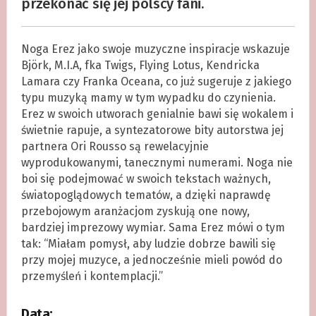
przekonać się jej polscy fani.
Noga Erez jako swoje muzyczne inspiracje wskazuje
Björk, M.I.A, fka Twigs, Flying Lotus, Kendricka
Lamara czy Franka Oceana, co już sugeruje z jakiego
typu muzyką mamy w tym wypadku do czynienia.
Erez w swoich utworach genialnie bawi się wokalem i
świetnie rapuje, a syntezatorowe bity autorstwa jej
partnera Ori Rousso są rewelacyjnie
wyprodukowanymi, tanecznymi numerami. Noga nie
boi się podejmować w swoich tekstach ważnych,
światopoglądowych tematów, a dzięki naprawdę
przebojowym aranżacjom zyskują one nowy,
bardziej imprezowy wymiar. Sama Erez mówi o tym
tak: “Miałam pomysł, aby ludzie dobrze bawili się
przy mojej muzyce, a jednocześnie mieli powód do
przemyśleń i kontemplacji.”
Data: