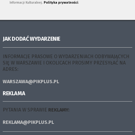
Informacji Kulturalnej.
Polityka prywatności
.
JAK DODAĆ WYDARZENIE
INFORMACJE PRASOWE O WYDARZENIACH ODBYWAJĄCYCH
SIĘ W WARSZAWIE I OKOLICACH PROSIMY PRZESYŁAĆ NA
ADRES:
WARSZAWA@PIKPLUS.PL
REKLAMA
PYTANIA W SPRAWIE
REKLAMY:
REKLAMA@PIKPLUS.PL