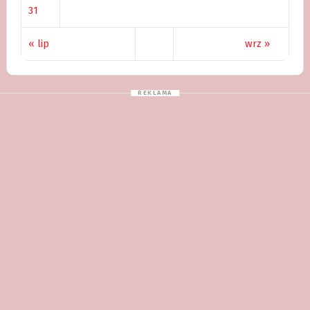
31
« lip
wrz »