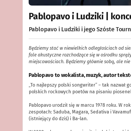
Pablopavo i Ludziki | konc
Pablopavo i Ludziki i jego Szóste Tour
Będziemy stać w niewielkich odległościach od si
fale akustyczne rozchodzące się w ośrodku sprę
miejscowościach. Będziemy głównie sobą, ale nie 
Pablopavo to wokalista, muzyk, autor teks
„To najlepszy polski songwriter” – tak nazwał g
polskich rockowych poetów na pisaniu piosenek 
.
Pablopavo urodził się w marcu 1978 roku. W roku
zespołach: Saduba, Magara, Sedativa i Vavamuf
(istniejący do dziś) i Ba-lan.
,