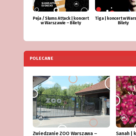
Peja / Slums Attack | koncert
Tiga | koncert w War
w Warszawie – Bilety
Bilety
POLECANE
Zwiedzanie ZOO Warszawa –
Sanah | 