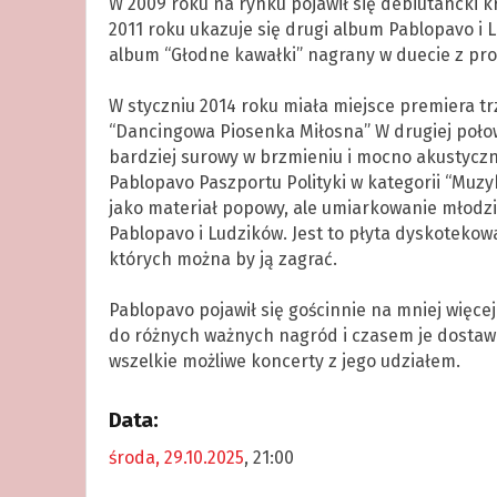
W 2009 roku na rynku pojawił się debiutancki k
2011 roku ukazuje się drugi album Pablopavo i 
album “Głodne kawałki” nagrany w duecie z p
,
W styczniu 2014 roku miała miejsce premiera tr
“Dancingowa Piosenka Miłosna” W drugiej poło
bardziej surowy w brzmieniu i mocno akustyczn
Pablopavo Paszportu Polityki w kategorii “Muzy
jako materiał popowy, ale umiarkowanie młodzi
Pablopavo i Ludzików. Jest to płyta dyskotekow
których można by ją zagrać.
.
Pablopavo pojawił się gościnnie na mniej więc
do różnych ważnych nagród i czasem je dostawał
wszelkie możliwe koncerty z jego udziałem.
Data:
środa, 29.10.2025
, 21:00