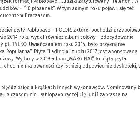
rążek formacji Pablopavo i Ludziki zatytułowany “Telehon”. W
Ludzików – “10 piosenek”. W tym samym roku pojawił się też
roducentem Praczasem.
zeciej płyty Pablopavo – POLOR, zktórej pochodzi przebojow
wie 2014 roku wydał również album solowy – zdecydowanie
y pt. TYLKO. Uwieńczeniem roku 2014, było przyznanie
ka Popularna”. Płyta “Ladinola” z roku 2017 jest anonsowana
eżowy. Wydany w 2018 album „MARGINAL” to piąta płyta
a, choć nie ma pewności czy istnieją odpowiednie dyskoteki, 
ej pięćdziesięciu krążkach innych wykonawców. Nominowany b
. A czasem nie. Pablopavo raczej Cię lubi i zaprasza na