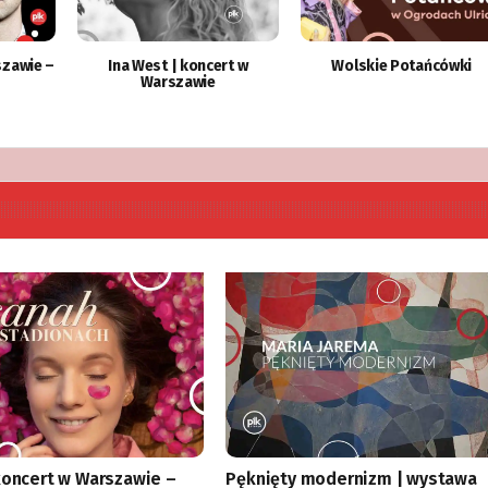
szawie –
Ina West | koncert w
Wolskie Potańcówki
Warszawie
koncert w Warszawie –
Pęknięty modernizm | wystawa