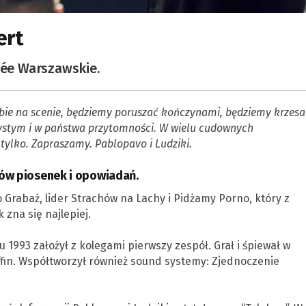
ert
née Warszawskie.
ebie na scenie, będziemy poruszać kończynami, będziemy krzesa
żystym i w państwa przytomności. W wielu cudownych
tylko. Zapraszamy. Pablopavo i Ludziki.
tów piosenek i opowiadań.
o Grabaż, lider Strachów na Lachy i Pidżamy Porno, który z
zna się najlepiej.
 1993 założył z kolegami pierwszy zespół. Grał i śpiewał w
fin. Współtworzył również sound systemy: Zjednoczenie