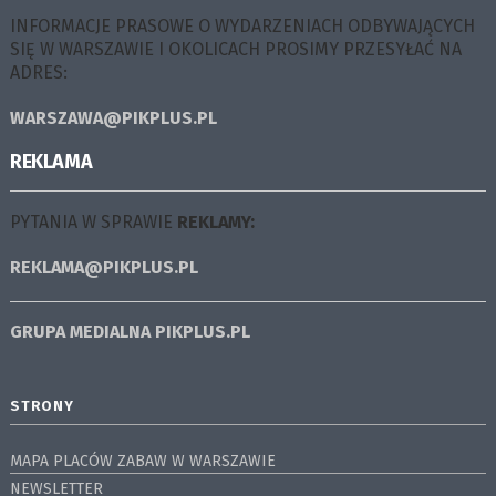
INFORMACJE PRASOWE O WYDARZENIACH ODBYWAJĄCYCH
SIĘ W WARSZAWIE I OKOLICACH PROSIMY PRZESYŁAĆ NA
ADRES:
WARSZAWA@PIKPLUS.PL
REKLAMA
PYTANIA W SPRAWIE
REKLAMY:
REKLAMA@PIKPLUS.PL
GRUPA MEDIALNA
PIKPLUS.PL
STRONY
MAPA PLACÓW ZABAW W WARSZAWIE
NEWSLETTER