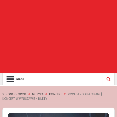
Menu
STRONA GŁÓWNA
MUZYKA
KONCERT
PIWNICA POD BARANAMI |
KONCERT W WARSZAWIE – BILETY