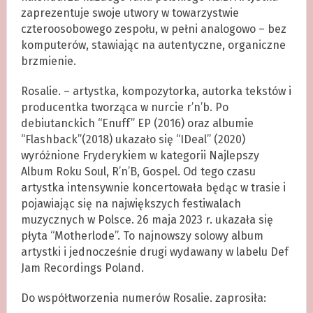
zaprezentuje swoje utwory w towarzystwie
czteroosobowego zespołu, w pełni analogowo – bez
komputerów, stawiając na autentyczne, organiczne
brzmienie.
Rosalie. – artystka, kompozytorka, autorka tekstów i
producentka tworząca w nurcie r’n’b. Po
debiutanckich “Enuff” EP (2016) oraz albumie
“Flashback”(2018) ukazało się “IDeal” (2020)
wyróżnione Fryderykiem w kategorii Najlepszy
Album Roku Soul, R’n’B, Gospel. Od tego czasu
artystka intensywnie koncertowała będąc w trasie i
pojawiając się na największych festiwalach
muzycznych w Polsce. 26 maja 2023 r. ukazała się
płyta “Motherlode”. To najnowszy solowy album
artystki i jednocześnie drugi wydawany w labelu Def
Jam Recordings Poland.
Do współtworzenia numerów Rosalie. zaprosiła: