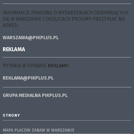
INFORMACJE PRASOWE O WYDARZENIACH ODBYWAJĄCYCH
SIĘ W WARSZAWIE I OKOLICACH PROSIMY PRZESYŁAĆ NA
ADRES:
WARSZAWA@PIKPLUS.PL
REKLAMA
PYTANIA W SPRAWIE
REKLAMY:
REKLAMA@PIKPLUS.PL
GRUPA MEDIALNA
PIKPLUS.PL
STRONY
MAPA PLACÓW ZABAW W WARSZAWIE