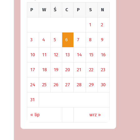
P
W
Ś
C
P
S
N
1
2
3
4
5
6
7
8
9
10
11
12
13
14
15
16
17
18
19
20
21
22
23
24
25
26
27
28
29
30
31
« lip
wrz »