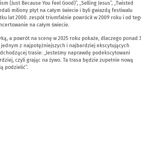
m (Just Because You Feel Good)”, „Selling Jesus”, „Twisted
ali miliony płyt na całym świecie i byli gwiazdą festiwalu
u lat 2000. zespół triumfalnie powrócił w 2009 roku i od teg
ncertowanie na całym świecie.
ą, a powrót na scenę w 2025 roku pokaże, dlaczego ponad 
jednym z najpotężniejszych i najbardziej ekscytujących
adchodzącej trasie: „Jesteśmy naprawdę podekscytowani
ziej, czyli grając na żywo. Ta trasa będzie zupełnie nową
ą podzielić”.