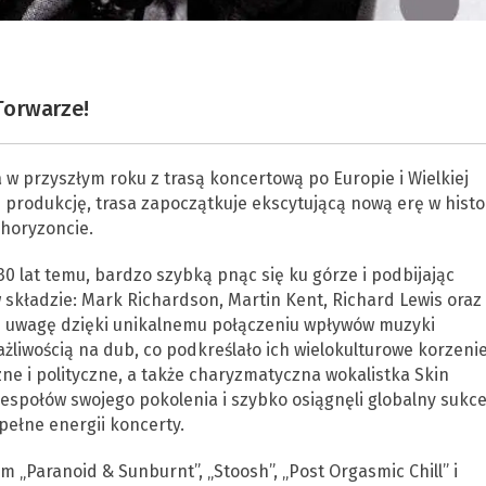
Torwarze!
w przyszłym roku z trasą koncertową po Europie i Wielkiej
 produkcję, trasa zapoczątkuje ekscytującą nową erę w histor
horyzoncie.
0 lat temu, bardzo szybką pnąc się ku górze i podbijając
w składzie: Mark Richardson, Martin Kent, Richard Lewis oraz
ie uwagę dzięki unikalnemu połączeniu wpływów muzyki
żliwością na dub, co podkreślało ich wielokulturowe korzenie
zne i polityczne, a także charyzmatyczna wokalistka Skin
 zespołów swojego pokolenia i szybko osiągnęli globalny sukce
pełne energii koncerty.
 „Paranoid & Sunburnt”, „Stoosh”, „Post Orgasmic Chill” i