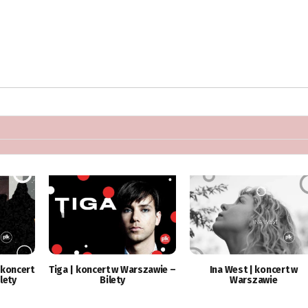
 koncert
Tiga | koncert w Warszawie –
Ina West | koncert w
lety
Bilety
Warszawie