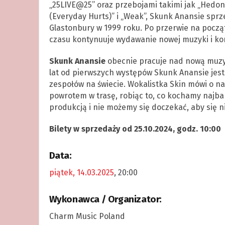
„25LIVE@25” oraz przebojami takimi jak „Hedonis
(Everyday Hurts)” i „Weak”, Skunk Anansie sprzed
Glastonbury w 1999 roku. Po przerwie na początk
czasu kontynuuje wydawanie nowej muzyki i ko
Skunk Anansie
obecnie pracuje nad nową muzyk
lat od pierwszych występów Skunk Anansie jest 
zespołów na świecie. Wokalistka Skin mówi o n
powrotem w trasę, robiąc to, co kochamy najbard
produkcją i nie możemy się doczekać, aby się ni
Bilety w sprzedaży od 25.10.2024, godz. 10:00
Data:
piątek, 14.03.2025
, 20:00
Wykonawca / Organizator:
Charm Music Poland