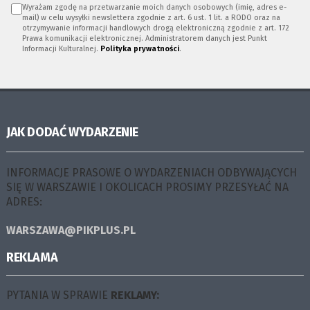
Wyrażam zgodę na przetwarzanie moich danych osobowych (imię, adres e-
mail) w celu wysyłki newslettera zgodnie z art. 6 ust. 1 lit. a RODO oraz na
otrzymywanie informacji handlowych drogą elektroniczną zgodnie z art. 172
Prawa komunikacji elektronicznej. Administratorem danych jest Punkt
Informacji Kulturalnej.
Polityka prywatności
.
JAK DODAĆ WYDARZENIE
INFORMACJE PRASOWE O WYDARZENIACH ODBYWAJĄCYCH
SIĘ W WARSZAWIE I OKOLICACH PROSIMY PRZESYŁAĆ NA
ADRES:
WARSZAWA@PIKPLUS.PL
REKLAMA
PYTANIA W SPRAWIE
REKLAMY: