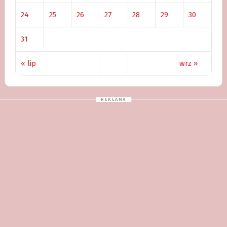
24
25
26
27
28
29
30
31
« lip
wrz »