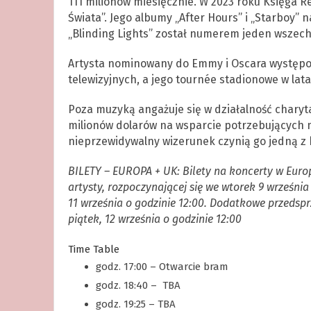
111 milionów miesięcznie. W 2023 roku Księga 
Świata”. Jego albumy „After Hours” i „Starboy” 
„Blinding Lights” został numerem jeden wszech 
Artysta nominowany do Emmy i Oscara występo
telewizyjnych, a jego tournée stadionowe w lat
Poza muzyką angażuje się w działalność chary
milionów dolarów na wsparcie potrzebujących m.in
nieprzewidywalny wizerunek czynią go jedną z 
BILETY – EUROPA + UK: Bilety na koncerty w Europ
artysty, rozpoczynającej się we wtorek 9 września
11 września o godzinie 12:00. Dodatkowe przedsp
piątek, 12 września o godzinie 12:00
Time Table
godz. 17:00 – Otwarcie bram
godz. 18:40 – TBA
godz. 19:25 – TBA