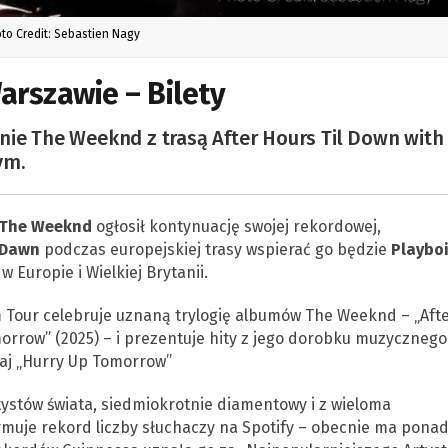
to Credit: Sebastien Nagy
arszawie – Bilety
nie The Weeknd z trasą After Hours Til Down with
ym.
The Weeknd
ogłosił kontynuację swojej rekordowej,
l Dawn
podczas europejskiej trasy wspierać go będzie
Playbo
 Europie i Wielkiej Brytanii.
 Tour celebruje uznaną trylogię albumów The Weeknd – „Aft
morrow” (2025) – i prezentuje hity z jego dorobku muzycznego
haj „Hurry Up Tomorrow”
tystów świata, siedmiokrotnie diamentowy i z wieloma
muje rekord liczby słuchaczy na Spotify – obecnie ma pona