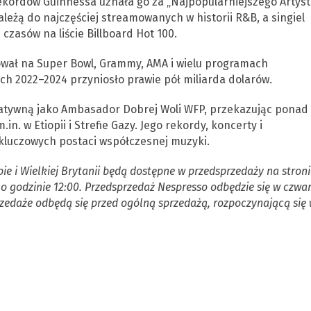
Rekordów Guinnessa uznała go za „Najpopularniejszego Artyst
należą do najczęściej streamowanych w historii R&B, a singiel
czasów na liście Billboard Hot 100.
wał na Super Bowl, Grammy, AMA i wielu programach
ach 2022–2024 przyniosło prawie pół miliarda dolarów.
tatywną jako Ambasador Dobrej Woli WFP, przekazując ponad
. w Etiopii i Strefie Gazy. Jego rekordy, koncerty i
kluczowych postaci współczesnej muzyki.
ie i Wielkiej Brytanii będą dostępne w przedsprzedaży na stroni
 o godzinie 12:00. Przedsprzedaż Nespresso odbędzie się w czwa
rzedaże odbędą się przed ogólną sprzedażą, rozpoczynającą się