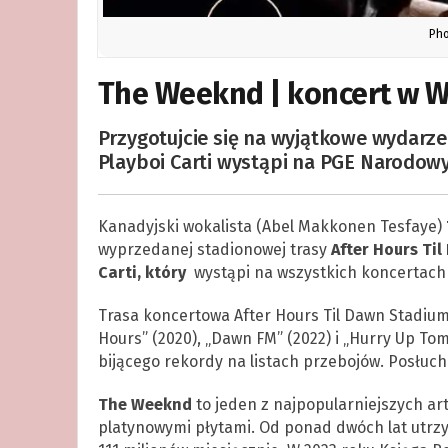
Pho
The Weeknd | koncert w W
Przygotujcie się na wyjątkowe wydarze
Playboi Carti wystąpi na PGE Narodow
Kanadyjski wokalista (Abel Makkonen Tesfaye)
wyprzedanej stadionowej trasy
After Hours Ti
Carti, który
wystąpi na wszystkich koncertach w
Trasa koncertowa After Hours Til Dawn Stadium
Hours” (2020), „Dawn FM” (2022) i „Hurry Up To
bijącego rekordy na listach przebojów. Posłuc
The Weeknd
to jeden z najpopularniejszych ar
platynowymi płytami. Od ponad dwóch lat utrzy