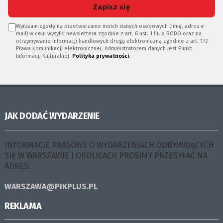
Zapisz się
Wyrażam zgodę na przetwarzanie moich danych osobowych (imię, adres e-
mail) w celu wysyłki newslettera zgodnie z art. 6 ust. 1 lit. a RODO oraz na
otrzymywanie informacji handlowych drogą elektroniczną zgodnie z art. 172
Prawa komunikacji elektronicznej. Administratorem danych jest Punkt
Informacji Kulturalnej.
Polityka prywatności
.
JAK DODAĆ WYDARZENIE
INFORMACJE PRASOWE O WYDARZENIACH ODBYWAJĄCYCH
SIĘ W WARSZAWIE I OKOLICACH PROSIMY PRZESYŁAĆ NA
ADRES:
WARSZAWA@PIKPLUS.PL
REKLAMA