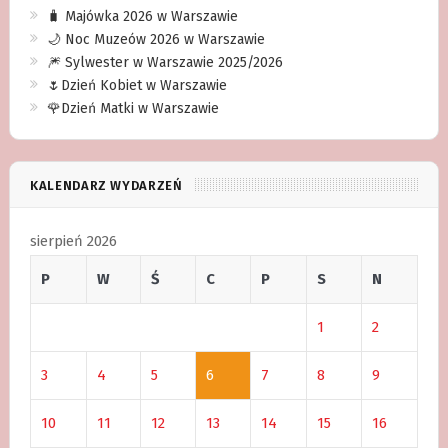
🧳 Majówka 2026 w Warszawie
🌙 Noc Muzeów 2026 w Warszawie
🎆 Sylwester w Warszawie 2025/2026
🌷Dzień Kobiet w Warszawie
🌹Dzień Matki w Warszawie
KALENDARZ WYDARZEŃ
sierpień 2026
P
W
Ś
C
P
S
N
1
2
3
4
5
6
7
8
9
10
11
12
13
14
15
16