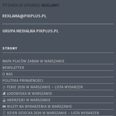
PYTANIA W SPRAWIE
REKLAMY:
REKLAMA@PIKPLUS.PL
GRUPA MEDIALNA
PIKPLUS.PL
STRONY
MAPA PLACÓW ZABAW W WARSZAWIE
NEWSLETTER
O NAS
POLITYKA PRYWATNOŚCI
⛄️ FERIE 2026 W WARSZAWIE – LISTA WYDARZEŃ
⛸ LODOWISKA W WARSZAWIE
🔮 ANDRZEJKI W WARSZAWIE
🎟️ BILETY NA WYDARZENIA W WARSZAWIE
🎈 DZIEŃ DZIECKA 2026 W WARSZAWIE – LISTA WYDARZEŃ