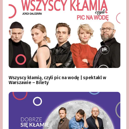
Wszyscy kłamią, czyli pic na wodę | spektakl w
Warszawie – Bilety