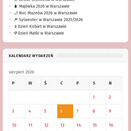
🧳 Majówka 2026 w Warszawie
🌙 Noc Muzeów 2026 w Warszawie
🎆 Sylwester w Warszawie 2025/2026
🌷Dzień Kobiet w Warszawie
🌹Dzień Matki w Warszawie
KALENDARZ WYDARZEŃ
sierpień 2026
P
W
Ś
C
P
S
N
1
2
3
4
5
6
7
8
9
10
11
12
13
14
15
16