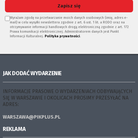
Zapisz się
Wyrażam zgodę na przetwarzanie moich danych osobowych (imię, adres e-
mail) w celu wysyłki newslettera zgodnie z art. 6 ust. 1 lit. a RODO oraz na
otrzymywanie informacji handlowych drogą elektroniczną zgodnie z art. 172
Prawa komunikacji elektronicznej. Administratorem danych jest Punkt
Informacji Kulturalnej.
Polityka prywatności
.
JAK DODAĆ WYDARZENIE
INFORMACJE PRASOWE O WYDARZENIACH ODBYWAJĄCYCH
SIĘ W WARSZAWIE I OKOLICACH PROSIMY PRZESYŁAĆ NA
ADRES:
WARSZAWA@PIKPLUS.PL
REKLAMA