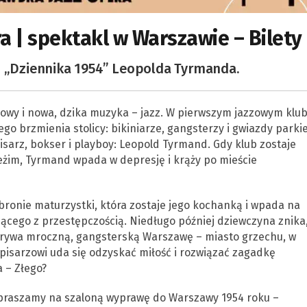
a | spektakl w Warszawie – Bilety
i „Dziennika 1954” Leopolda Tyrmanda.
y i nowa, dzika muzyka – jazz. W pierwszym jazzowym klub
 brzmienia stolicy: bikiniarze, gangsterzy i gwiazdy parkie
sarz, bokser i playboy: Leopold Tyrmand. Gdy klub zostaje
eżim, Tyrmand wpada w depresję i krąży po mieście
bronie maturzystki, która zostaje jego kochanką i wpada na
cego z przestępczością. Niedługo później dziewczyna znika,
krywa mroczną, gangsterską Warszawę – miasto grzechu, w
zy pisarzowi uda się odzyskać miłość i rozwiązać zagadkę
 – Złego?
apraszamy na szaloną wyprawę do Warszawy 1954 roku –