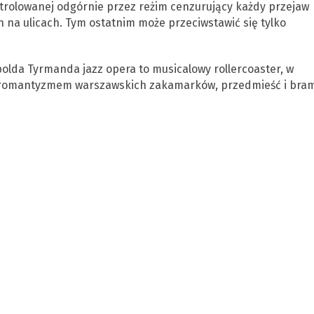
rolowanej odgórnie przez reżim cenzurujący każdy przejaw
 na ulicach. Tym ostatnim może przeciwstawić się tylko
opolda Tyrmanda jazz opera to musicalowy rollercoaster, w
z romantyzmem warszawskich zakamarków, przedmieść i bram