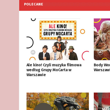
POLECANE
Ale kino! Czyli muzyka filmowa
Body Wor
według Grupy MoCarta w
Warszawi
Warszawie