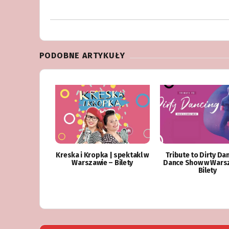
PODOBNE ARTYKUŁY
Kreska i Kropka | spektakl w
Tribute to Dirty Da
Warszawie – Bilety
Dance Show w Wars
Bilety