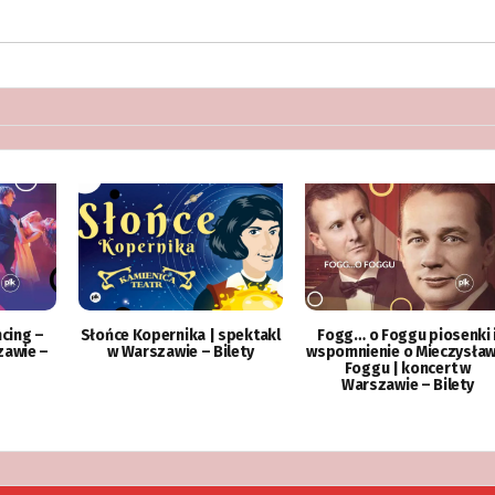
ncing –
Słońce Kopernika | spektakl
Fogg… o Foggu piosenki 
zawie –
w Warszawie – Bilety
wspomnienie o Mieczysław
Foggu | koncert w
Warszawie – Bilety