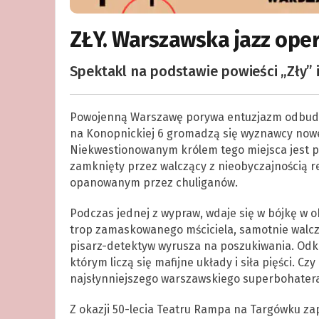
ZŁY. Warszawska jazz oper
Spektakl na podstawie powieści „Zły” 
Powojenną Warszawę porywa entuzjazm odbudow
na Konopnickiej 6 gromadzą się wyznawcy nowego
Niekwestionowanym królem tego miejsca jest pi
zamknięty przez walczący z nieobyczajnością r
opanowanym przez chuliganów.
Podczas jednej z wypraw, wdaje się w bójkę w o
trop zamaskowanego mściciela, samotnie walczą
pisarz-detektyw wyrusza na poszukiwania. Od
którym liczą się mafijne układy i siła pięści. C
najsłynniejszego warszawskiego superbohatera
Z okazji 50-lecia Teatru Rampa na Targówku z