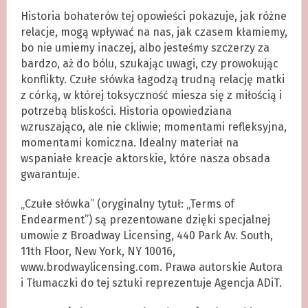
Historia bohaterów tej opowieści pokazuje, jak różne
relacje, mogą wpływać na nas, jak czasem kłamiemy,
bo nie umiemy inaczej, albo jesteśmy szczerzy za
bardzo, aż do bólu, szukając uwagi, czy prowokując
konflikty. Czułe słówka łagodzą trudną relację matki
z córką, w której toksyczność miesza się z miłością i
potrzebą bliskości. Historia opowiedziana
wzruszająco, ale nie ckliwie; momentami refleksyjna,
momentami komiczna. Idealny materiał na
wspaniałe kreacje aktorskie, które nasza obsada
gwarantuje.
„Czułe słówka” (oryginalny tytuł: „Terms of
Endearment”) są prezentowane dzięki specjalnej
umowie z Broadway Licensing, 440 Park Av. South,
11th Floor, New York, NY 10016,
www.brodwaylicensing.com. Prawa autorskie Autora
i Tłumaczki do tej sztuki reprezentuje Agencja ADiT.