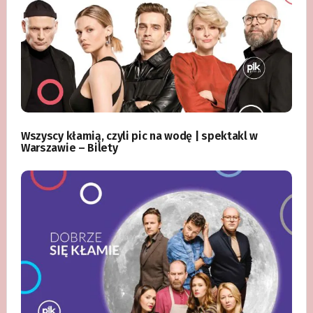
Wszyscy kłamią, czyli pic na wodę | spektakl w
Warszawie – Bilety