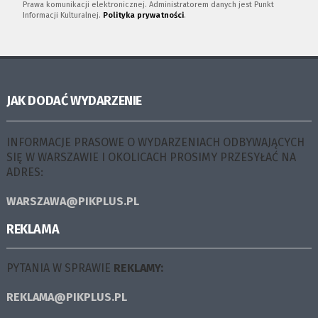
Prawa komunikacji elektronicznej. Administratorem danych jest Punkt
Informacji Kulturalnej.
Polityka prywatności
.
JAK DODAĆ WYDARZENIE
INFORMACJE PRASOWE O WYDARZENIACH ODBYWAJĄCYCH
SIĘ W WARSZAWIE I OKOLICACH PROSIMY PRZESYŁAĆ NA
ADRES:
WARSZAWA@PIKPLUS.PL
REKLAMA
PYTANIA W SPRAWIE
REKLAMY:
REKLAMA@PIKPLUS.PL