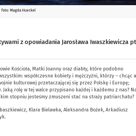
foto: Magda Hueckel
tywami z opowiadania Jarosława Iwaszkiewicza pt
owie Kościoła, Matki Joanny oraz diabły, które podobno
wszystkim: współczesne kobiety i mężczyźni, którzy – chcąc 
ojnie kulturowej przetaczającej się przez Polskę i Europę;
. Jaką rolę w tej walce przypisano każdej i każdemu z nas? N
jakim stopniu jesteśmy zmuszeni stać na straży patriarchatu?
aszkiewicz, Klara Bielawka, Aleksandra Bożek, Arkadiusz
yk.