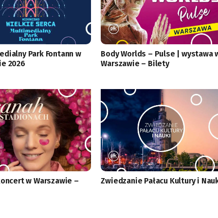
edialny Park Fontann w
Body Worlds – Pulse | wystawa 
ie 2026
Warszawie – Bilety
koncert w Warszawie –
Zwiedzanie Pałacu Kultury i Nau