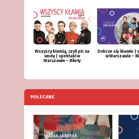
Wszyscy kłamią, czyli pic na
Dobrze się kłamie | 
wodę | spektakl w
w Warszawie – Bi
Warszawie – Bilety
POLECANE