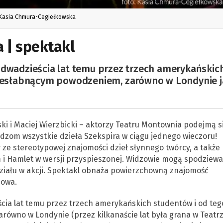
 Kasia Chmura-Cegiełkowska
a | spektakl
 dwadzieścia lat temu przez trzech amerykańskic
 niesłabnącym powodzeniem, zarówno w Londynie 
i i Maciej Wierzbicki – aktorzy Teatru Montownia podejmą s
dzom wszystkie dzieła Szekspira w ciągu jednego wieczoru!
 ze stereotypowej znajomości dzieł słynnego twórcy, a także
 i Hamlet w wersji przyspieszonej. Widzowie mogą spodziewa
działu w akcji. Spektakl obnaża powierzchowną znajomość
sowa.
ścia lat temu przez trzech amerykańskich studentów i od teg
równo w Londynie (przez kilkanaście lat była grana w Teatr