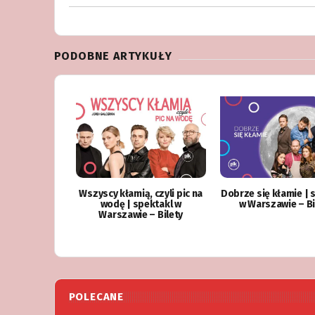
PODOBNE ARTYKUŁY
Wszyscy kłamią, czyli pic na
Dobrze się kłamie | 
wodę | spektakl w
w Warszawie – Bi
Warszawie – Bilety
POLECANE