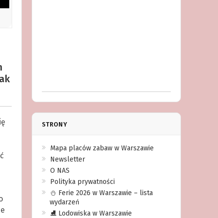
h
jak
ię
STRONY
Mapa placów zabaw w Warszawie
ć
Newsletter
O NAS
Polityka prywatności
⛄️ Ferie 2026 w Warszawie – lista
o
wydarzeń
ze
⛸ Lodowiska w Warszawie