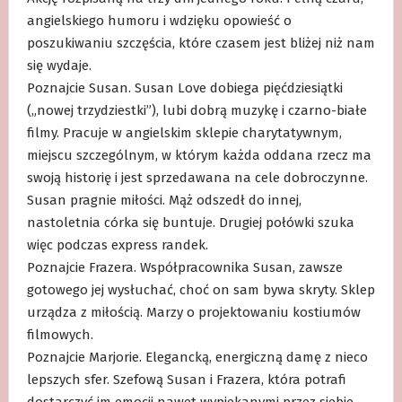
angielskiego humoru i wdzięku opowieść o
poszukiwaniu szczęścia, które czasem jest bliżej niż nam
się wydaje.
Poznajcie Susan. Susan Love dobiega pięćdziesiątki
(„nowej trzydziestki”), lubi dobrą muzykę i czarno-białe
filmy. Pracuje w angielskim sklepie charytatywnym,
miejscu szczególnym, w którym każda oddana rzecz ma
swoją historię i jest sprzedawana na cele dobroczynne.
Susan pragnie miłości. Mąż odszedł do innej,
nastoletnia córka się buntuje. Drugiej połówki szuka
więc podczas express randek.
Poznajcie Frazera. Współpracownika Susan, zawsze
gotowego jej wysłuchać, choć on sam bywa skryty. Sklep
urządza z miłością. Marzy o projektowaniu kostiumów
filmowych.
Poznajcie Marjorie. Elegancką, energiczną damę z nieco
lepszych sfer. Szefową Susan i Frazera, która potrafi
dostarczyć im emocji nawet wypiekanymi przez siebie