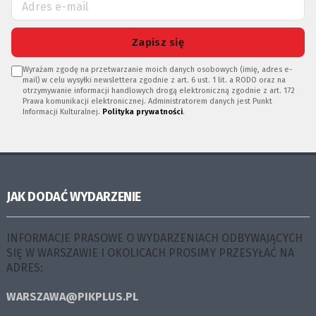
Zapisz się
Wyrażam zgodę na przetwarzanie moich danych osobowych (imię, adres e-
mail) w celu wysyłki newslettera zgodnie z art. 6 ust. 1 lit. a RODO oraz na
otrzymywanie informacji handlowych drogą elektroniczną zgodnie z art. 172
Prawa komunikacji elektronicznej. Administratorem danych jest Punkt
Informacji Kulturalnej.
Polityka prywatności
.
JAK DODAĆ WYDARZENIE
INFORMACJE PRASOWE O WYDARZENIACH ODBYWAJĄCYCH
SIĘ W WARSZAWIE I OKOLICACH PROSIMY PRZESYŁAĆ NA
ADRES:
WARSZAWA@PIKPLUS.PL