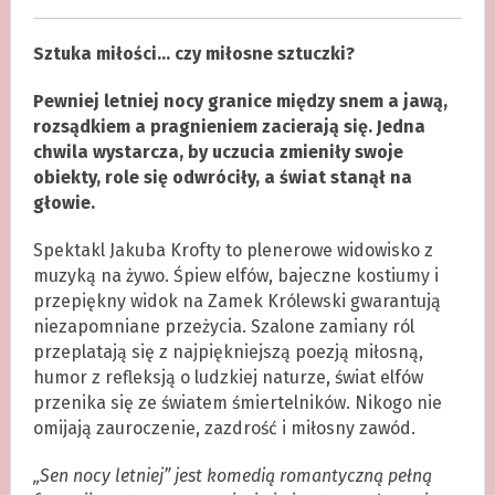
Sztuka miłości… czy miłosne sztuczki?
Pewniej letniej nocy granice między snem a jawą,
rozsądkiem a pragnieniem zacierają się. Jedna
chwila wystarcza, by uczucia zmieniły swoje
obiekty, role się odwróciły, a świat stanął na
głowie.
Spektakl Jakuba Krofty to plenerowe widowisko z
muzyką na żywo. Śpiew elfów, bajeczne kostiumy i
przepiękny widok na Zamek Królewski gwarantują
niezapomniane przeżycia. Szalone zamiany ról
przeplatają się z najpiękniejszą poezją miłosną,
humor z refleksją o ludzkiej naturze, świat elfów
przenika się ze światem śmiertelników. Nikogo nie
omijają zauroczenie, zazdrość i miłosny zawód.
„Sen nocy letniej” jest komedią romantyczną pełną