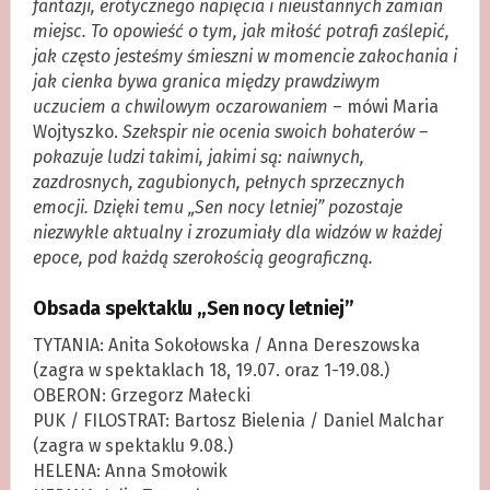
fantazji, erotycznego napięcia i nieustannych zamian
miejsc. To opowieść o tym, jak miłość potrafi zaślepić,
jak często jesteśmy śmieszni w momencie zakochania i
jak cienka bywa granica między prawdziwym
uczuciem a chwilowym oczarowaniem
– mówi Maria
Wojtyszko.
Szekspir nie ocenia swoich bohaterów –
pokazuje ludzi takimi, jakimi są: naiwnych,
zazdrosnych, zagubionych, pełnych sprzecznych
emocji. Dzięki temu „Sen nocy letniej” pozostaje
niezwykle aktualny i zrozumiały dla widzów w każdej
epoce, pod każdą szerokością geograficzną.
Obsada spektaklu „Sen nocy letniej”
TYTANIA: Anita Sokołowska / Anna Dereszowska
(zagra w spektaklach 18, 19.07. oraz 1-19.08.)
OBERON: Grzegorz Małecki
PUK / FILOSTRAT: Bartosz Bielenia / Daniel Malchar
(zagra w spektaklu 9.08.)
HELENA: Anna Smołowik