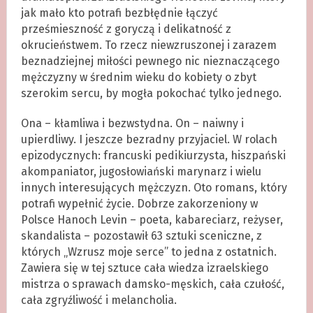
jak mało kto potrafi bezbłędnie łączyć
prześmieszność z goryczą i delikatność z
okrucieństwem. To rzecz niewzruszonej i zarazem
beznadziejnej miłości pewnego nic nieznaczącego
mężczyzny w średnim wieku do kobiety o zbyt
szerokim sercu, by mogła pokochać tylko jednego.
Ona – kłamliwa i bezwstydna. On – naiwny i
upierdliwy. I jeszcze bezradny przyjaciel. W rolach
epizodycznych: francuski pedikiurzysta, hiszpański
akompaniator, jugosłowiański marynarz i wielu
innych interesujących mężczyzn. Oto romans, który
potrafi wypełnić życie. Dobrze zakorzeniony w
Polsce Hanoch Levin – poeta, kabareciarz, reżyser,
skandalista – pozostawił 63 sztuki sceniczne, z
których „Wzrusz moje serce” to jedna z ostatnich.
Zawiera się w tej sztuce cała wiedza izraelskiego
mistrza o sprawach damsko-męskich, cała czułość,
cała zgryźliwość i melancholia.