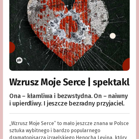
Wzrusz Moje Serce | spektakl
Ona – kłamliwa i bezwstydna. On – naiwny
i upierdliwy. I jeszcze bezradny przyjaciel.
„Wzrusz Moje Serce” to mało jeszcze znana w Polsce
sztuka wybitnego i bardzo popularnego
dramatopisarza izraelskiego Henocha Levina, który