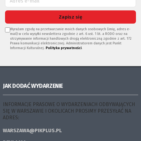
Zapisz się
Wyrażam zgodę na przetwarzanie moich danych osobowych (imię, adres e-
mail) w celu wysyłki newslettera zgodnie z art. 6 ust. 1 lit. a RODO oraz na
otrzymywanie informacji handlowych drogą elektroniczną zgodnie z art. 172
Prawa komunikacji elektronicznej. Administratorem danych jest Punkt
Informacji Kulturalnej.
Polityka prywatności
.
JAK DODAĆ WYDARZENIE
INFORMACJE PRASOWE O WYDARZENIACH ODBYWAJĄCYCH
SIĘ W WARSZAWIE I OKOLICACH PROSIMY PRZESYŁAĆ NA
ADRES:
WARSZAWA@PIKPLUS.PL