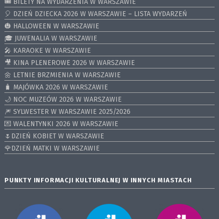
🎟️ BILETY NA WYDARZENIA W WARSZAWIE
🎈 DZIEŃ DZIECKA 2026 W WARSZAWIE – LISTA WYDARZEŃ
🎃 HALLOWEEN W WARSZAWIE
🎓 JUWENALIA W WARSZAWIE
🎤 KARAOKE W WARSZAWIE
🎥 KINA PLENEROWE 2026 W WARSZAWIE
🌼 LETNIE BRZMIENIA W WARSZAWIE
🧳 MAJÓWKA 2026 W WARSZAWIE
🌙 NOC MUZEÓW 2026 W WARSZAWIE
🎆 SYLWESTER W WARSZAWIE 2025/2026
💌 WALENTYNKI 2026 W WARSZAWIE
🌷DZIEŃ KOBIET W WARSZAWIE
🌹DZIEŃ MATKI W WARSZAWIE
PUNKTY INFORMACJI KULTURALNEJ W INNYCH MIASTACH