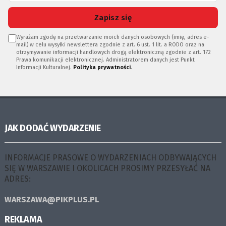
Zapisz się
Wyrażam zgodę na przetwarzanie moich danych osobowych (imię, adres e-
mail) w celu wysyłki newslettera zgodnie z art. 6 ust. 1 lit. a RODO oraz na
otrzymywanie informacji handlowych drogą elektroniczną zgodnie z art. 172
Prawa komunikacji elektronicznej. Administratorem danych jest Punkt
Informacji Kulturalnej.
Polityka prywatności
.
JAK DODAĆ WYDARZENIE
INFORMACJE PRASOWE O WYDARZENIACH ODBYWAJĄCYCH
SIĘ W WARSZAWIE I OKOLICACH PROSIMY PRZESYŁAĆ NA
ADRES:
WARSZAWA@PIKPLUS.PL
REKLAMA