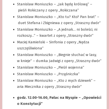
Stanisław Moniuszko – „Jak będę królową” –
pieśń Rokiczany z opery „Rokiczana”
Stanisław Moniuszko – „Kto tu? Kto? Pan brat” –
duet Stefana i Zbigniewa z opery „Straszny dwór”
Stanisław Moniuszko – „A jednak… ni boleści, ni
rozkoszy…” – kwartet z opery „Straszny dwór”
Maciej Kamieński – Sinfonia z opery „Nędza
uszczęśliwiona”
Stanisław Moniuszko – „Biegnie słuchać w lasy,
w knieje” – dumka Jadwigi z opery „Straszny dwór”
Stanisław Moniuszko – „Pieśń wojenna”
Stanisław Moniuszko – „Prząśniczka”
Stanisław Moniuszko – „Kto z mych dziewek” –
aria Miecznika z opery „Straszny dwór”
godz. 12.00-16.00, Pałac na Wyspie – „Opowieści
o Konstytucji”