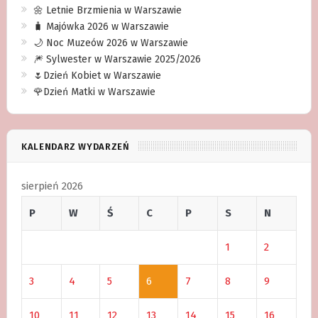
🌼 Letnie Brzmienia w Warszawie
🧳 Majówka 2026 w Warszawie
🌙 Noc Muzeów 2026 w Warszawie
🎆 Sylwester w Warszawie 2025/2026
🌷Dzień Kobiet w Warszawie
🌹Dzień Matki w Warszawie
KALENDARZ WYDARZEŃ
sierpień 2026
P
W
Ś
C
P
S
N
1
2
3
4
5
6
7
8
9
10
11
12
13
14
15
16