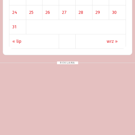
24
25
26
27
28
29
30
31
« lip
wrz »