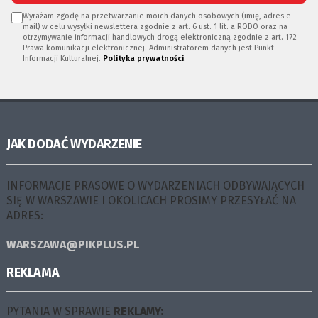
Wyrażam zgodę na przetwarzanie moich danych osobowych (imię, adres e-
mail) w celu wysyłki newslettera zgodnie z art. 6 ust. 1 lit. a RODO oraz na
otrzymywanie informacji handlowych drogą elektroniczną zgodnie z art. 172
Prawa komunikacji elektronicznej. Administratorem danych jest Punkt
Informacji Kulturalnej.
Polityka prywatności
.
JAK DODAĆ WYDARZENIE
INFORMACJE PRASOWE O WYDARZENIACH ODBYWAJĄCYCH
SIĘ W WARSZAWIE I OKOLICACH PROSIMY PRZESYŁAĆ NA
ADRES:
WARSZAWA@PIKPLUS.PL
REKLAMA
PYTANIA W SPRAWIE
REKLAMY: