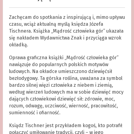
Zachęcam do spotkania z inspirującą i, mimo upływu
czasu, wciąż aktualną myślą księdza Józefa
Tischnera. Książka „Mądrość człowieka gór” ukazała
się nakładem Wydawnictwa Znak i przyciąga wzrok
okładką.
Oprawa graficzna książki „Mądrość człowieka gór”
nawiązuje do popularnych polskich motywów
ludowych. Na okładce umieszczono dziewięćsił
bezłodygowy. Ta górska roślina, uważana za symbol
bardzo silnej więzi człowieka z niebem i ziemią,
według wierzeń ludowych ma w sobie dziewięć mocy
dających człowiekowi dziewięć sił: zdrowie, moc,
rozum, odwagę, uczciwość, wierność, pracowitość,
sumienność i ofiarność.
Ksiądz Tischner jest przykładem kogoś, kto potrafił
połączyć umiłowanie tradycji, czyli – w jego