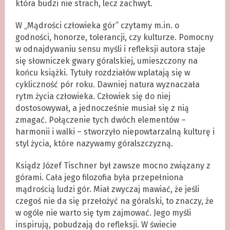
która budzi nie strach, lecz zachwyt.
W „Mądrości człowieka gór” czytamy m.in. o
godności, honorze, tolerancji, czy kulturze. Pomocny
w odnajdywaniu sensu myśli i refleksji autora staje
się słowniczek gwary góralskiej, umieszczony na
końcu książki. Tytuły rozdziałów wplatają się w
cykliczność pór roku. Dawniej natura wyznaczała
rytm życia człowieka. Człowiek się do niej
dostosowywał, a jednocześnie musiał się z nią
zmagać. Połączenie tych dwóch elementów –
harmonii i walki – stworzyło niepowtarzalną kulturę i
styl życia, które nazywamy góralszczyzną.
Ksiądz Józef Tischner był zawsze mocno związany z
górami. Cała jego filozofia była przepełniona
mądrością ludzi gór. Miał zwyczaj mawiać, że jeśli
czegoś nie da się przełożyć na góralski, to znaczy, że
w ogóle nie warto się tym zajmować. Jego myśli
inspirują, pobudzają do refleksji. W świecie