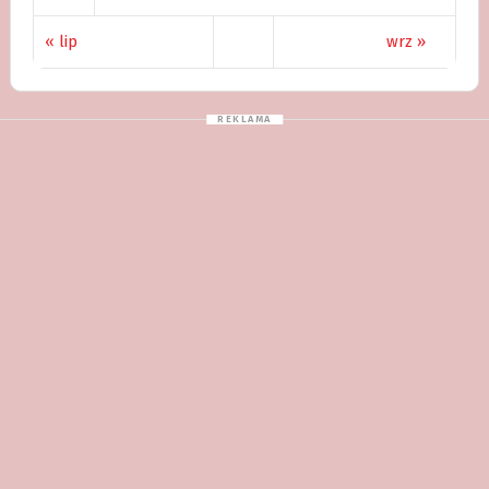
« lip
wrz »