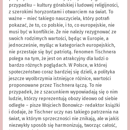
przypadku – kultury góralskiej i ludowej religijności,
z szerokimi horyzontami i otwarciem na świat. To
ważne – mieć takiego nauczyciela, który potrafi
pokazać, że to, co polskie, i to, co europejskie, nie
musi być w konflikcie. Że nie należy rezygnować ze
swoich rodzimych wartości, będąc w Europie, a
jednocześnie, myśląc w kategoriach europejskich,
nie przestaje się być patriotą. Fenomen Tischnera
polega na tym, że jest on atrakcyjny dla ludzi o
bardzo różnych poglądach. W Polsce, w której
społeczeństwo coraz bardziej się dzieli, a polityka
jeszcze wyolbrzymia istniejące różnice, wartości
proponowane przez Tischnera łączą. To nie
przypadek, że z szacunkiem wypowiadają się o nim
ludzie, którzy reprezentują obozy ideowo od siebie
odległe – pisze Wojciech Bonowicz- redaktor książki
i dodaje, że Tischner uczy nas takiego patrzenia na
świat, w którym sprzeczności nie znikają, ale w jakiś
niezwykły sposób się harmonizują, tworząc całość,