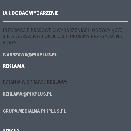
JAK DODAĆ WYDARZENIE
INFORMACJE PRASOWE O WYDARZENIACH ODBYWAJĄCYCH
SIĘ W WARSZAWIE I OKOLICACH PROSIMY PRZESYŁAĆ NA
ADRES:
WARSZAWA@PIKPLUS.PL
REKLAMA
PYTANIA W SPRAWIE
REKLAMY:
REKLAMA@PIKPLUS.PL
GRUPA MEDIALNA
PIKPLUS.PL
STRONY